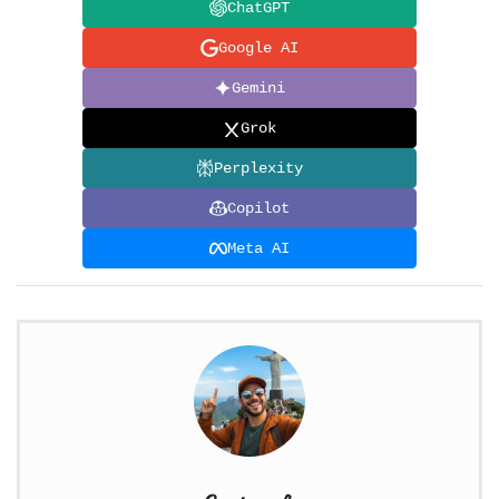
ChatGPT
Google AI
Gemini
Grok
Perplexity
Copilot
Meta AI