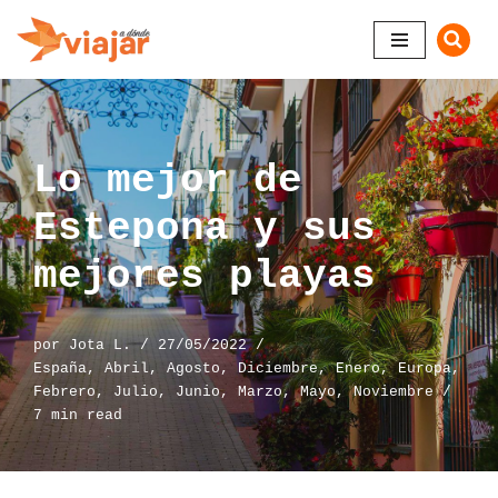
Saltar
al
contenido
Lo mejor de
Estepona y sus
mejores playas
por
Jota L.
27/05/2022
España
,
Abril
,
Agosto
,
Diciembre
,
Enero
,
Europa
,
Febrero
,
Julio
,
Junio
,
Marzo
,
Mayo
,
Noviembre
7 min read