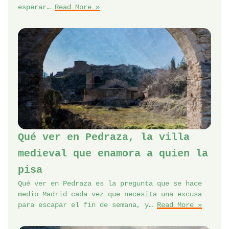
esperar…
Read More »
Qué ver en Pedraza, la villa
medieval que enamora a quien la
pisa
Qué ver en Pedraza es la pregunta que se hace
medio Madrid cada vez que necesita una excusa
para escapar el fin de semana, y…
Read More »