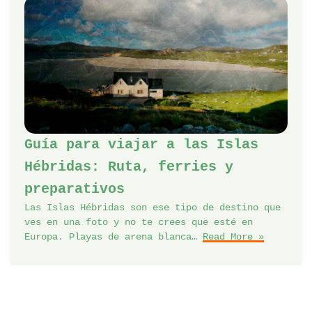
Guía para viajar a las Islas
Hébridas: Ruta, ferries y
preparativos
Las Islas Hébridas son ese tipo de destino que
ves en una foto y no te crees que esté en
Europa. Playas de arena blanca…
Read More »