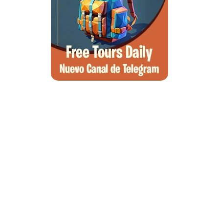
Qué ver en Tirana, la guía completa de la capital de Albania
Qué ver en Pedraza, la villa medieval que enamora a quien la pisa
Guía para viajar a las Islas Hébridas: Ruta, ferries y preparativos
Que ver en Atenas, visitas que no te puedes perder
Morella, guía completa para planear tu escapada al Maestrazgo