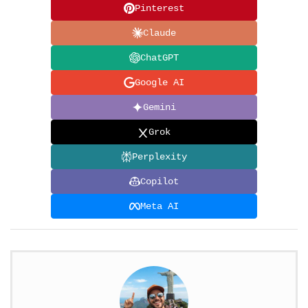
Pinterest
Claude
ChatGPT
Google AI
Gemini
Grok
Perplexity
Copilot
Meta AI