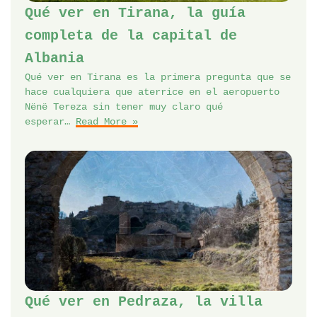
Qué ver en Tirana, la guía
completa de la capital de
Albania
Qué ver en Tirana es la primera pregunta que se
hace cualquiera que aterrice en el aeropuerto
Nënë Tereza sin tener muy claro qué
esperar…
Read More »
Qué ver en Pedraza, la villa