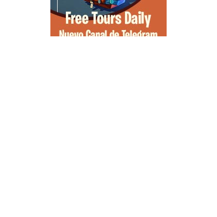
Guía para viajar a las Islas Hébridas: Ruta, ferries y preparativos
Que ver en Atenas, visitas que no te puedes perder
Morella, guía completa para planear tu escapada al Maestrazgo
Qué llevar en la maleta para un viaje a la playa, la guía definitiva
Qué ver en Peñíscola, guía completa de la ciudad en el mar