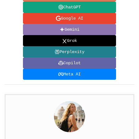
ChatGPT
Google AI
Gemini
Grok
Perplexity
Copilot
Meta AI