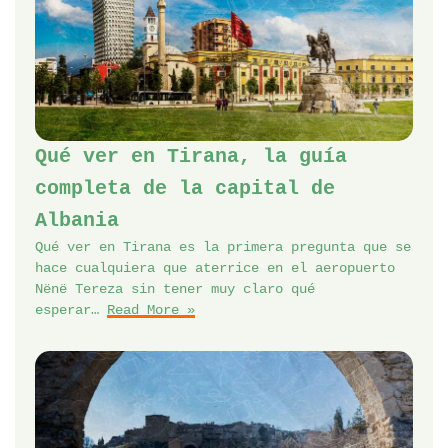
Qué ver en Tirana, la guía
completa de la capital de
Albania
Qué ver en Tirana es la primera pregunta que se
hace cualquiera que aterrice en el aeropuerto
Nënë Tereza sin tener muy claro qué
esperar…
Read More »