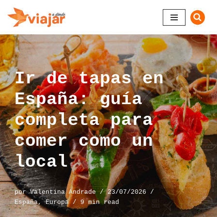
Saltar
al
contenido
Ir de tapas en
España: guía
completa para
comer como un
local
por
Valentina Andrade
23/07/2026
España
,
Europa
9 min read