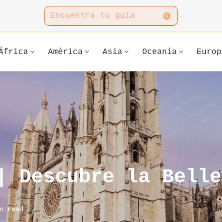
África
América
Asia
Oceanía
Europ
| Descubre la Belle
n read