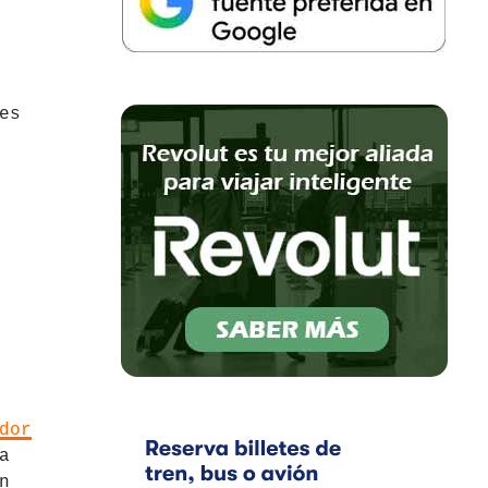
es
dor
a
n