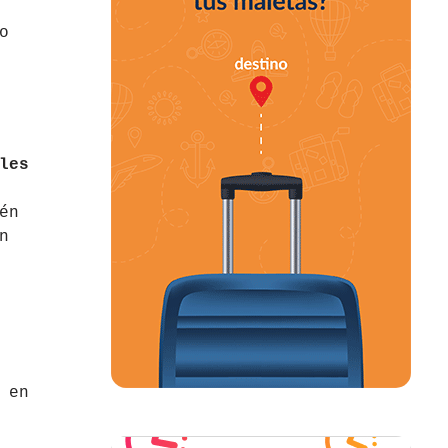
o
les
én
n
 en