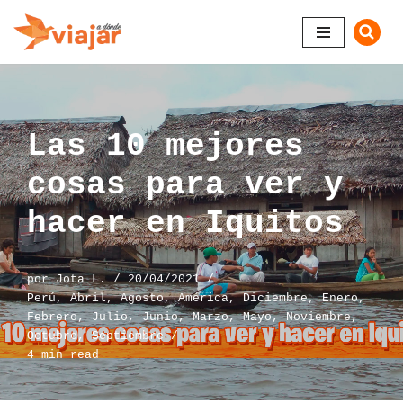
Saltar
al
contenido
Las 10 mejores
cosas para ver y
hacer en Iquitos
por
Jota L.
20/04/2021
Perú
,
Abril
,
Agosto
,
América
,
Diciembre
,
Enero
,
Febrero
,
Julio
,
Junio
,
Marzo
,
Mayo
,
Noviembre
,
Octubre
,
Septiembre
4 min read