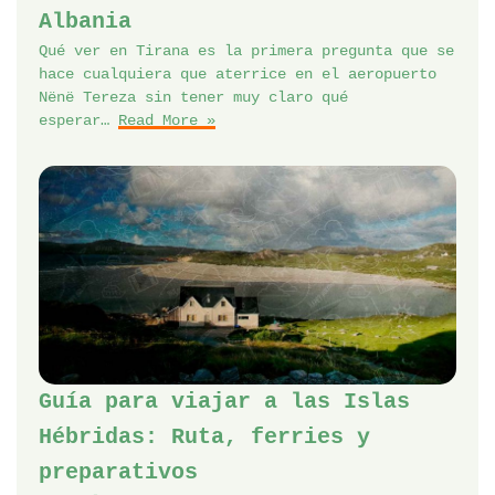
Albania
Qué ver en Tirana es la primera pregunta que se
hace cualquiera que aterrice en el aeropuerto
Nënë Tereza sin tener muy claro qué
esperar…
Read More »
Guía para viajar a las Islas
Hébridas: Ruta, ferries y
preparativos