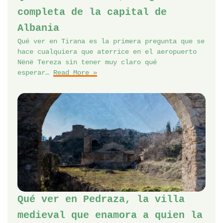
completa de la capital de
Albania
Qué ver en Tirana es la primera pregunta que se
hace cualquiera que aterrice en el aeropuerto
Nënë Tereza sin tener muy claro qué
esperar…
Read More »
Qué ver en Pedraza, la villa
medieval que enamora a quien la