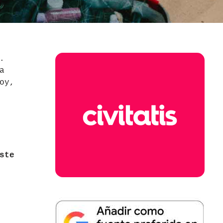
.
a
oy,
ste