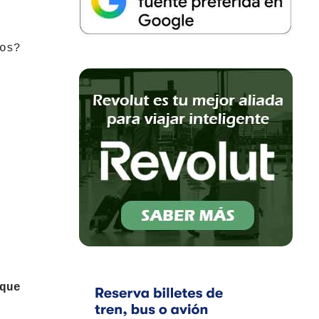
os?
que