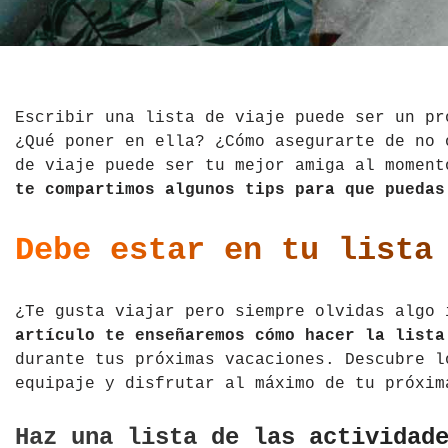
El Salvador
Jordania
Croacia
Estados Unidos
Kazajistán
Dinamarca
Hawái
La India
Escocia
Escribir una lista de viaje puede ser un pr
¿Qué poner en ella? ¿Cómo asegurarte de no 
México
Madagascar
Eslovenia
de viaje puede ser tu mejor amiga al moment
te compartimos algunos tips para que puedas
Nicaragua
Malasia
España
Debe estar en tu lista
Paraguay
Maldivas
Finlandia
Perú
Mongolia
Francia
¿Te gusta viajar pero siempre olvidas algo
artículo te enseñaremos cómo hacer la lista
República Dominicana
Nepal
Grecia
durante tus próximas vacaciones. Descubre l
equipaje y disfrutar al máximo de tu próxim
Venezuela
Qatar
Hungría
Tailandia
Inglaterra
Haz una lista de las actividad