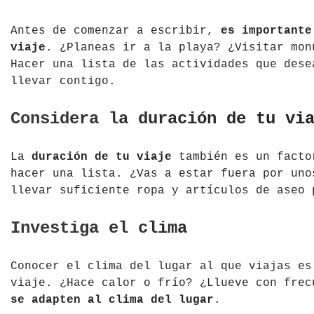
Tíbet
Irlanda
Antes de comenzar a escribir,
es importante
viaje
. ¿Planeas ir a la playa? ¿Visitar mon
Vietnam
Islandia
Hacer una lista de las actividades que dese
llevar contigo.
Italia
Letonia
Considera la duración de tu vi
Liechtenstein
La
duración de tu viaje
también es un facto
hacer una lista. ¿Vas a estar fuera por uno
Macedonia del Norte
llevar suficiente ropa y artículos de aseo 
Noruega
Investiga el clima
País de Gales
Conocer el clima del lugar al que viajas es
Portugal
viaje. ¿Hace calor o frío? ¿Llueve con fre
se adapten al clima del lugar
.
Polonia