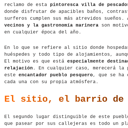
reclamo de esta
pintoresca villa de pescado
Tíbet
Irlanda
donde disfrutar de apacibles baños, contras
surferos cumplen sus más atrevidos sueños.
Vietnam
Islandia
vecinos y la gastronomía marinera
son motiv
en cualquier época del año.
Italia
Letonia
En lo que se refiere al sitio donde hospeda
huéspedes y todo tipo de alojamientos, aun
Liechtenstein
El motivo es que está
especialmente destina
relajación
. En cualquier caso, merecerá la 
Macedonia del Norte
este
encantador pueblo pesquero
, que se ha 
cada una con su propia atmósfera.
Noruega
El sitio, el barrio de
País de Gales
Portugal
El segundo lugar distinguible de este pueb
que pasear por sus callejeras es todo un pl
Polonia