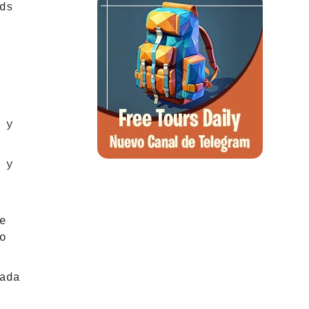
ds
 y
 y
e
o
ada