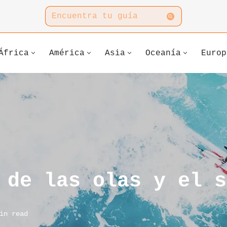
África
América
Asia
Oceanía
Europ
 de las olas y el s
in read