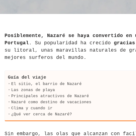
El Salvador
Jordania
Croacia
Estados Unidos
Kazajistán
Dinamarca
Hawái
La India
Escocia
Posiblemente, Nazaré se haya convertido en 
Portugal
. Su popularidad ha crecido
gracias
México
Madagascar
Eslovenia
su litoral, unas maravillas naturales de gr
mejores surferos del mundo.
Nicaragua
Malasia
España
Paraguay
Maldivas
Finlandia
Guía del viaje
El sitio, el barrio de Nazaré
Perú
Mongolia
Francia
Las zonas de playa
Principales atractivos de Nazaré
Nazaré como destino de vacaciones
República Dominicana
Nepal
Grecia
Clima y cuando ir
¿Qué ver cerca de Nazaré?
Venezuela
Qatar
Hungría
Tailandia
Inglaterra
Sin embargo, las olas que alcanzan con faci