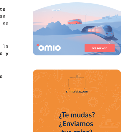
te
as
 se
 la
o y
o