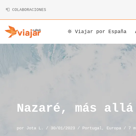
📮 COLABORACIONES
Saltar
al
contenido
𖤓 Viajar por España
Argentina
Armenia
Alemania
Bolivia
Camboya
Andorra
Brasil
China
Austria
Canadá
Corea
Bélgica
Chile
Indonesia
Bosnia y Herzegovina
Nazaré, más allá
Costa Rica
Irán
Bulgaria
por
Jota L.
30/01/2023
Portugal
,
Europa
7 m
Cuba
Japón
Chipre