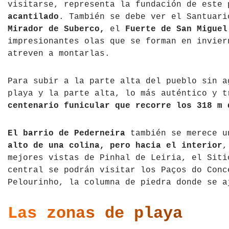
visitarse, representa la fundación de este
República Checa
acantilado
. También se debe ver el Santuar
Mirador de Suberco,
el
Fuerte de San Miguel
Rusia
impresionantes olas que se forman en invier
atreven a montarlas.
Serbia
Para subir a la parte alta del pueblo sin a
Suecia
playa y la parte alta, lo más auténtico y t
centenario funicular que recorre los 318 m 
Suiza
Turquía
El barrio de Pederneira
también se merece u
alto de una colina, pero hacia el interior
,
Ucrania
mejores vistas de Pinhal de Leiria, el Siti
central se podrán visitar los Paços do Conc
Pelourinho, la columna de piedra donde se a
Las zonas de playa