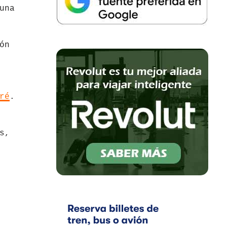
una
ón
ré
.
s,