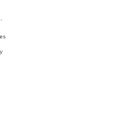
.
es
y