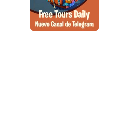
Qué ver en Tirana, la guía completa de la capital de Albania
Qué ver en Pedraza, la villa medieval que enamora a quien la pisa
Guía para viajar a las Islas Hébridas: Ruta, ferries y preparativos
Que ver en Atenas, visitas que no te puedes perder
Morella, guía completa para planear tu escapada al Maestrazgo