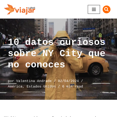
Saltar
al
contenido
10 datos curiosos
sobre NY City que
no conoces
por
Valentina Andrade
02/04/2024
América
,
Estados Unidos
6 min read