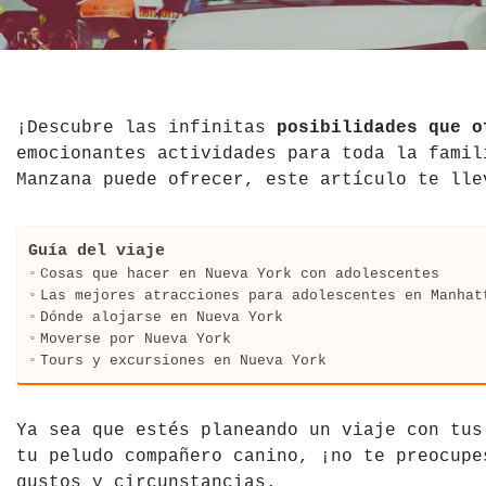
El Salvador
Jordania
Croacia
Estados Unidos
Kazajistán
Dinamarca
Hawái
La India
Escocia
¡Descubre las infinitas
posibilidades que o
emocionantes actividades para toda la famil
México
Madagascar
Eslovenia
Manzana puede ofrecer, este artículo te lle
Nicaragua
Malasia
España
Guía del viaje
Paraguay
Maldivas
Finlandia
Cosas que hacer en Nueva York con adolescentes
Las mejores atracciones para adolescentes en Manhat
Dónde alojarse en Nueva York
Perú
Mongolia
Francia
Moverse por Nueva York
Tours y excursiones en Nueva York
República Dominicana
Nepal
Grecia
Venezuela
Qatar
Hungría
Ya sea que estés planeando un viaje con tus
tu peludo compañero canino, ¡no te preocupe
Tailandia
Inglaterra
gustos y circunstancias.