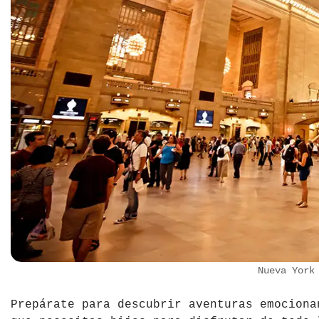
República Checa
Rusia
Serbia
Suecia
Suiza
Turquía
Ucrania
Nueva York
Prepárate para descubrir aventuras emociona