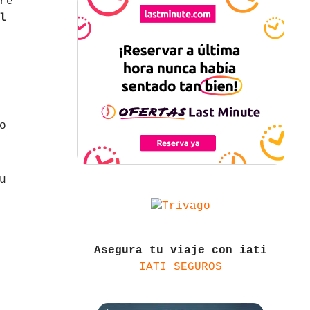
re
l
o
u
Asegura tu viaje con iati
IATI SEGUROS