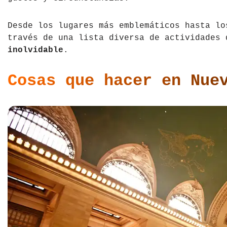
Tíbet
Irlanda
Desde los lugares más emblemáticos hasta lo
Vietnam
Islandia
través de una lista diversa de actividades
inolvidable
.
Italia
Cosas que hacer en Nue
Letonia
Liechtenstein
Macedonia del Norte
Noruega
País de Gales
Portugal
Polonia