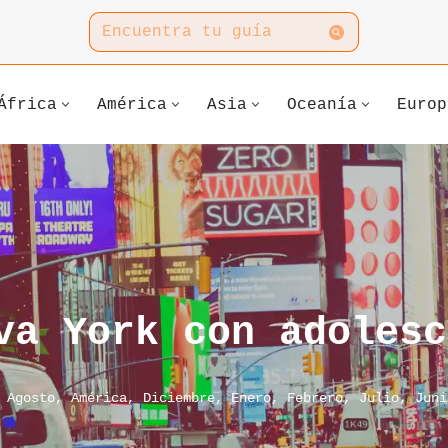
África
América
Asia
Oceanía
Europ
va York con adolesc
,
Agosto
,
América
,
Diciembre
,
Enero
,
Febrero
,
Julio
,
Juni