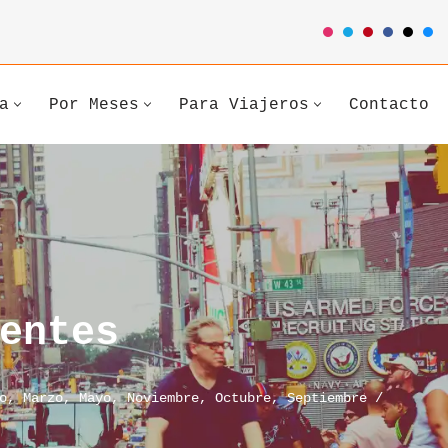
a
Por Meses
Para Viajeros
Contacto
entes
o
,
Marzo
,
Mayo
,
Noviembre
,
Octubre
,
Septiembre