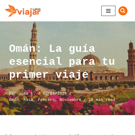
Saltar
al
contenido
Omán: La guía
esencial para tu
primer viaje
por
Jota L.
02/01/2026
Omán
,
Asia
,
Febrero
,
Noviembre
19 min read