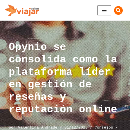
Saltar
al
contenido
Opynio se
consolida como la
plataforma líder
en gestión de
reseñas y
reputación online
por
Valentina Andrade
31/12/2025
Consejos