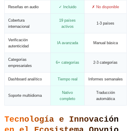
Reseñas en audio
✓ Incluido
✗ No disponible
Cobertura
19 países
1-3 países
internacional
activos
Verificación
IA avanzada
Manual básica
autenticidad
Categorías
6+ categorías
2-3 categorías
empresariales
Dashboard analítico
Tiempo real
Informes semanales
Nativo
Traducción
Soporte multiidioma
completo
automática
Tecnología e Innovación
en el Ecosistema Opynio