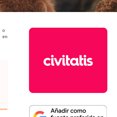
 o
 en