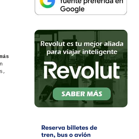
más
n
s,