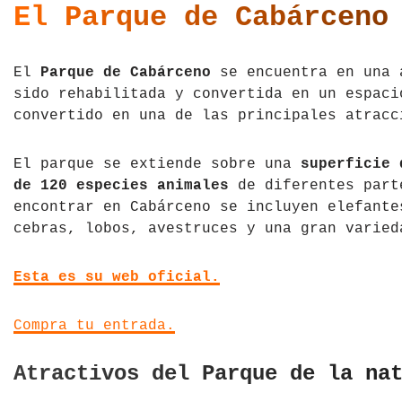
El Parque de Cabárceno
Tíbet
Irlanda
Vietnam
Islandia
El
Parque de Cabárceno
se encuentra en una 
sido rehabilitada y convertida en un espac
Italia
convertido en una de las principales atracc
Letonia
El parque se extiende sobre una
superficie 
de 120 especies animales
de diferentes parte
Liechtenstein
encontrar en Cabárceno se incluyen elefante
Macedonia del Norte
cebras, lobos, avestruces y una gran varied
Noruega
Esta es su web oficial.
País de Gales
Compra tu entrada.
Portugal
Atractivos del Parque de la na
Polonia