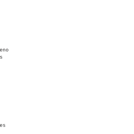
eno
s
es