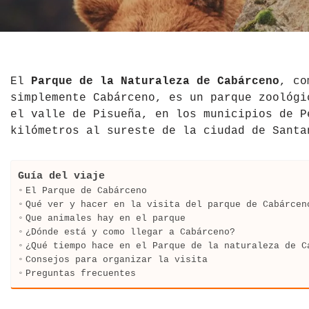
El Salvador
Jordania
Croacia
Estados Unidos
Kazajistán
Dinamarca
Hawái
La India
Escocia
El
Parque de la Naturaleza de Cabárceno
, co
simplemente Cabárceno, es un parque zoológi
México
Madagascar
Eslovenia
el valle de Pisueña, en los municipios de P
kilómetros al sureste de la ciudad de Santa
Nicaragua
Malasia
España
Paraguay
Maldivas
Finlandia
Guía del viaje
El Parque de Cabárceno
Perú
Mongolia
Francia
Qué ver y hacer en la visita del parque de Cabárcen
Que animales hay en el parque
¿Dónde está y como llegar a Cabárceno?
República Dominicana
Nepal
Grecia
¿Qué tiempo hace en el Parque de la naturaleza de C
Consejos para organizar la visita
Venezuela
Qatar
Hungría
Preguntas frecuentes
Tailandia
Inglaterra