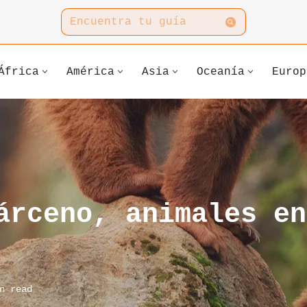
África
América
Asia
Oceanía
Europ
árceno, animales en
n read