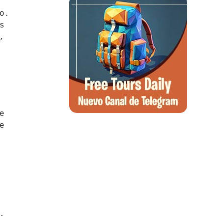
o.
s
,
e
e
.