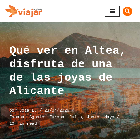
Saltar
al
contenido
Qué ver en Altea,
disfruta de una
de las joyas de
Alicante
por
Jota L.
23/04/2026
España
,
Agosto
,
Europa
,
Julio
,
Junio
,
Mayo
10 min read