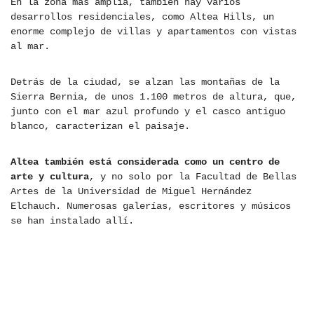
En la zona más amplia, también hay varios
desarrollos residenciales, como Altea Hills, un
enorme complejo de villas y apartamentos con vistas
al mar.
Detrás de la ciudad, se alzan las montañas de la
Sierra Bernia, de unos 1.100 metros de altura, que,
junto con el mar azul profundo y el casco antiguo
blanco, caracterizan el paisaje.
Altea también está considerada como un centro de
arte y cultura
, y no solo por la Facultad de Bellas
Artes de la Universidad de Miguel Hernández
Elchauch. Numerosas galerías, escritores y músicos
se han instalado allí.
OBTÉN TU TARJETA REVOLUT Y
COMIENZA A AHORRAR
COMISIONES EN TUS VIAJES