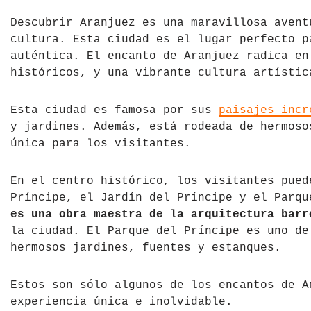
Tíbet
Irlanda
Descubrir Aranjuez es una maravillosa avent
cultura. Esta ciudad es el lugar perfecto p
Vietnam
Islandia
auténtica. El encanto de Aranjuez radica en
históricos, y una vibrante cultura artístic
Italia
Esta ciudad es famosa por sus
paisajes incr
Letonia
y jardines. Además, está rodeada de hermoso
única para los visitantes.
Liechtenstein
Macedonia del Norte
En el centro histórico, los visitantes pued
Príncipe, el Jardín del Príncipe y el Parq
Noruega
es una obra maestra de la arquitectura barr
la ciudad. El Parque del Príncipe es uno de
País de Gales
hermosos jardines, fuentes y estanques.
Portugal
Estos son sólo algunos de los encantos de A
Polonia
experiencia única e inolvidable.