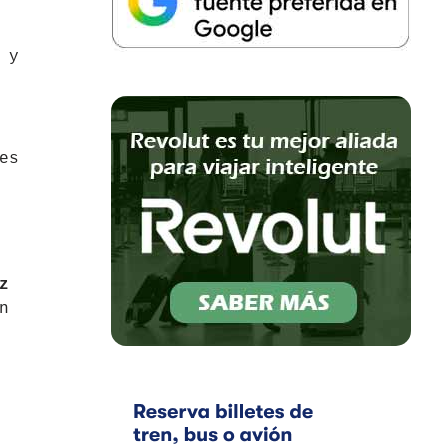
 y
es
z
n