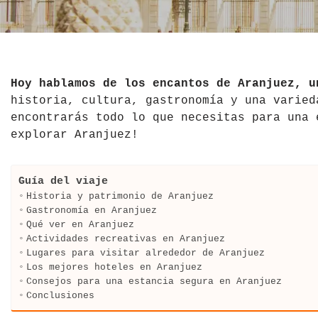
El Salvador
Jordania
Croacia
Estados Unidos
Kazajistán
Dinamarca
Hawái
La India
Escocia
Hoy hablamos de los encantos de Aranjuez, u
historia, cultura, gastronomía y una varied
México
Madagascar
Eslovenia
encontrarás todo lo que necesitas para una 
explorar Aranjuez!
Nicaragua
Malasia
España
Paraguay
Maldivas
Finlandia
Guía del viaje
Historia y patrimonio de Aranjuez
Perú
Mongolia
Francia
Gastronomía en Aranjuez
Qué ver en Aranjuez
Actividades recreativas en Aranjuez
República Dominicana
Nepal
Grecia
Lugares para visitar alrededor de Aranjuez
Los mejores hoteles en Aranjuez
Venezuela
Qatar
Hungría
Consejos para una estancia segura en Aranjuez
Conclusiones
Tailandia
Inglaterra