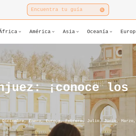
África
América
Asia
Oceanía
Europ
njuez: ¡conoce los 
,
Diciembre
,
Enero
,
Europa
,
Febrero
,
Julio
,
Junio
,
Marzo