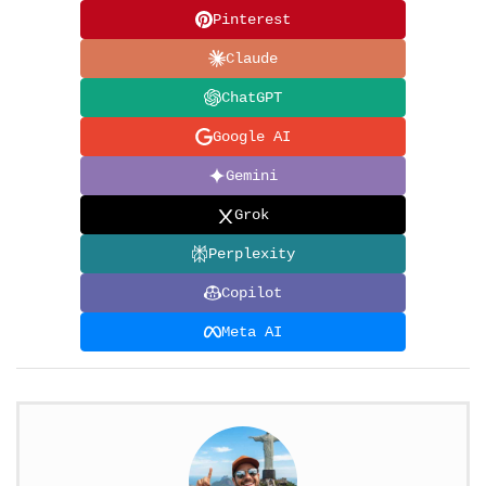
Pinterest
Claude
ChatGPT
Google AI
Gemini
Grok
Perplexity
Copilot
Meta AI