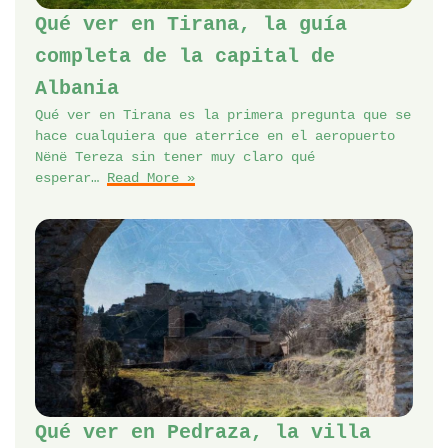
Qué ver en Tirana, la guía
completa de la capital de
Albania
Qué ver en Tirana es la primera pregunta que se
hace cualquiera que aterrice en el aeropuerto
Nënë Tereza sin tener muy claro qué
esperar…
Read More »
Qué ver en Pedraza, la villa