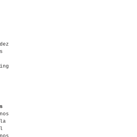
dez
s
ing
s
nos
la
l
nos