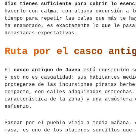
días tienes suficiente para cubrir lo esenc
República Checa
hacerlo con calma, con alguna excursión a l
tiempo para repetir las calas que más te ha
Rusia
ha enamorado, es exactamente lo que le pasa
demasiadas expectativas.
Serbia
Ruta por el casco anti
Suecia
Suiza
El
casco antiguo de Jávea
está construido so
y eso no es casualidad: sus habitantes medi
Turquía
protegerse de las incursiones piratas berbe
Ucrania
compacto, con calles adoquinadas estrechas,
característica de la zona) y una atmósfera 
esfuerzo.
Pasear por el pueblo viejo a media mañana, 
masa, es uno de los placeres sencillos que 