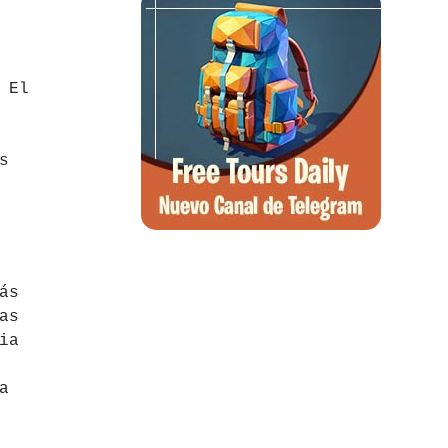
 El
s
ás
as
ia
a