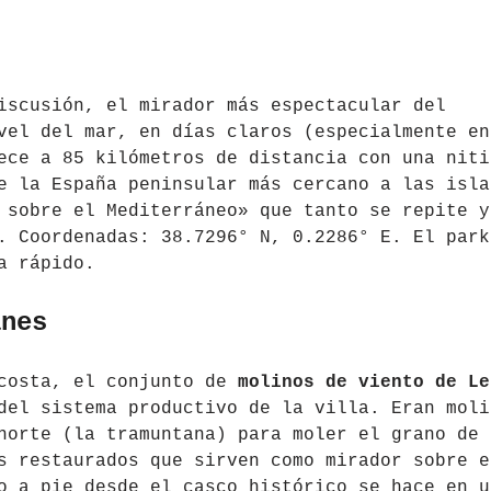
scusión, el mirador más espectacular del
vel del mar, en días claros (especialmente en
ece a 85 kilómetros de distancia con una niti
e la España peninsular más cercano a las isla
 sobre el Mediterráneo» que tanto se repite y
. Coordenadas: 38.7296° N, 0.2286° E. El park
a rápido.
anes
 costa, el conjunto de
molinos de viento de Le
del sistema productivo de la villa. Eran moli
norte (la tramuntana) para moler el grano de 
s restaurados que sirven como mirador sobre e
o a pie desde el casco histórico se hace en u