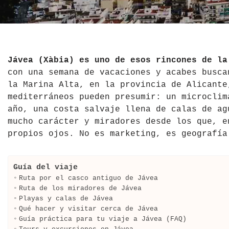
El Salvador
Jordania
Croacia
Estados Unidos
Kazajistán
Dinamarca
Hawái
La India
Escocia
Jávea (Xàbia) es uno de esos rincones de la
con una semana de vacaciones y acabes busca
México
Madagascar
Eslovenia
la Marina Alta, en la provincia de Alicante
mediterráneos pueden presumir: un microclim
Nicaragua
Malasia
España
año, una costa salvaje llena de calas de ag
mucho carácter y miradores desde los que, e
Paraguay
Maldivas
Finlandia
propios ojos. No es marketing, es geografía
Perú
Mongolia
Francia
Guía del viaje
República Dominicana
Nepal
Grecia
Ruta por el casco antiguo de Jávea
Ruta de los miradores de Jávea
Venezuela
Qatar
Hungría
Playas y calas de Jávea
Qué hacer y visitar cerca de Jávea
Guía práctica para tu viaje a Jávea (FAQ)
Tailandia
Inglaterra