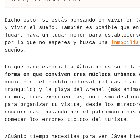
Tours y excursiones en Jávea
Tíbet
Irlanda
Dicho esto, si estás pensando en vivir en J
Vietnam
Islandia
y vivir el sueño. También es posible que en
lugar, haya un lugar mejor para establecers
Italia
por lo que no esperes y busca una
inmobilia
sueños.
Letonia
Liechtenstein
Lo que hace especial a Xàbia no es solo la
forma en que conviven tres núcleos urbanos 
Macedonia del Norte
municipio: el pueblo medieval (el casco ant
tranquilo) y la playa del Arenal (más anima
Noruega
ritmos, tres experiencias, un mismo destino
para organizar tu visita, desde los mirador
País de Gales
concurridas, pasando por el patrimonio hist
cometer los errores típicos del turista.
Portugal
Polonia
¿Cuánto tiempo necesitas para ver Jávea bi