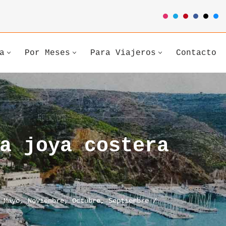
a
Por Meses
Para Viajeros
Contacto
a joya costera
,
Mayo
,
Noviembre
,
Octubre
,
Septiembre