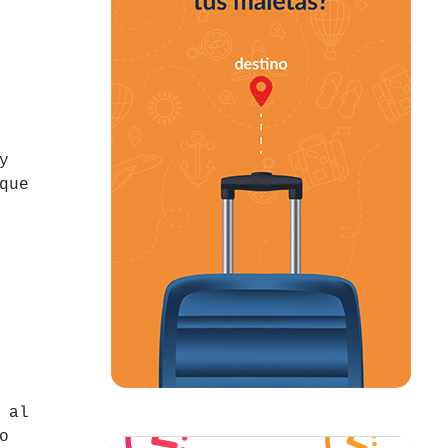
y
que
 al
o