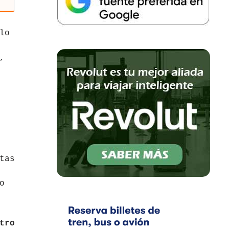
lo
,
tas
o
tro