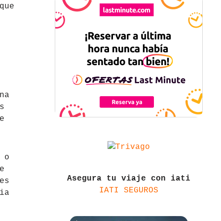
que
na
s
e
 o
e
Asegura tu viaje con iati
es
IATI SEGUROS
ia