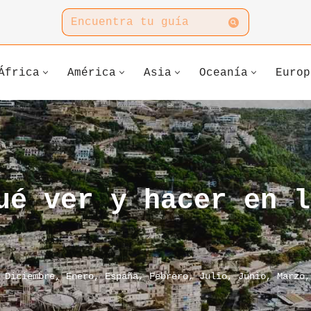
África
América
Asia
Oceanía
Europ
ué ver y hacer en l
,
Diciembre
,
Enero
,
España
,
Febrero
,
Julio
,
Junio
,
Marzo