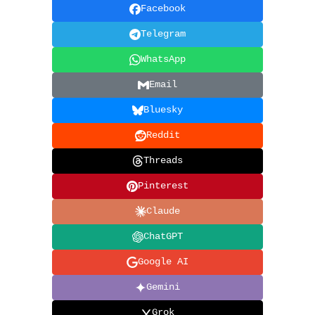
Facebook
Telegram
WhatsApp
Email
Bluesky
Reddit
Threads
Pinterest
Claude
ChatGPT
Google AI
Gemini
Grok