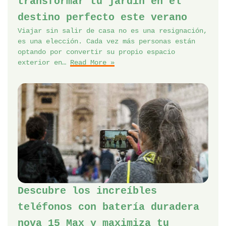
transformar tu jardín en el
destino perfecto este verano
Viajar sin salir de casa no es una resignación,
es una elección. Cada vez más personas están
optando por convertir su propio espacio
exterior en…
Read More »
Descubre los increíbles
teléfonos con batería duradera
nova 15 Max y maximiza tu