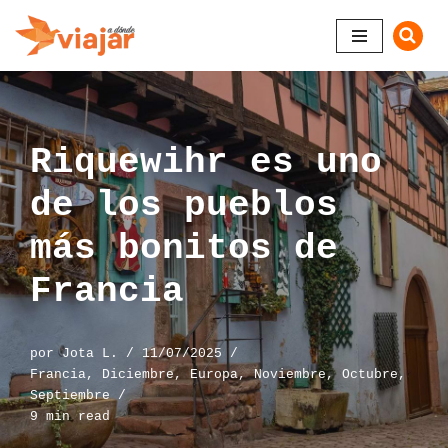
Saltar
al
contenido
Riquewihr es uno
de los pueblos
más bonitos de
Francia
por
Jota L.
11/07/2025
Francia
,
Diciembre
,
Europa
,
Noviembre
,
Octubre
,
Septiembre
9 min read