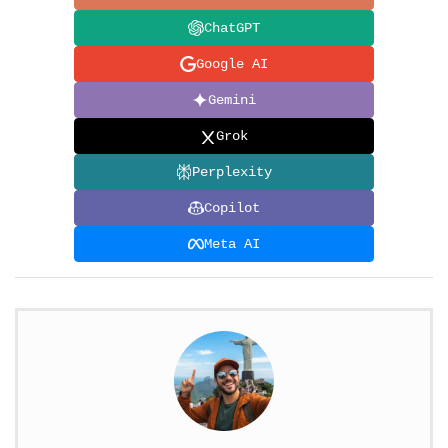
ChatGPT
Google AI
Gemini
Grok
Perplexity
Copilot
Meta AI