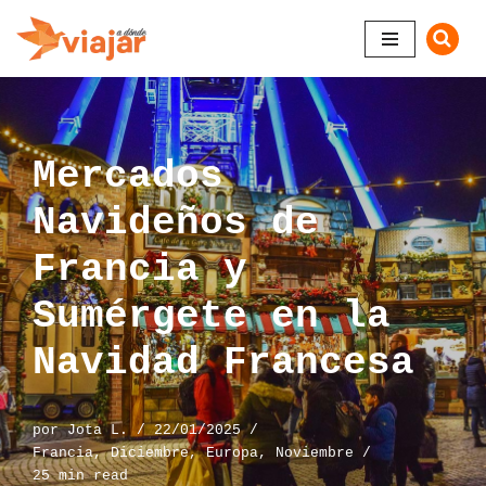
Saltar
al
contenido
Mercados
Navideños de
Francia y
Sumérgete en la
Navidad Francesa
por
Jota L.
22/01/2025
Francia
,
Diciembre
,
Europa
,
Noviembre
25 min read