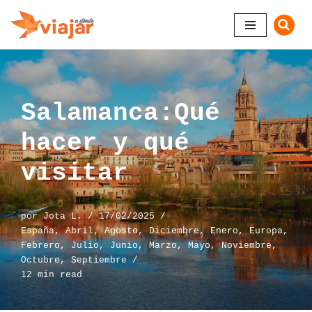
Saltar
al
contenido
Salamanca:Qué
hacer y qué
visitar￼
por
Jota L.
17/02/2025
España
,
Abril
,
Agosto
,
Diciembre
,
Enero
,
Europa
,
Febrero
,
Julio
,
Junio
,
Marzo
,
Mayo
,
Noviembre
,
Octubre
,
Septiembre
12 min read