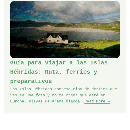
Guía para viajar a las Islas
Hébridas: Ruta, ferries y
preparativos
Las Islas Hébridas son ese tipo de destino que
ves en una foto y no te crees que esté en
Europa. Playas de arena blanca…
Read More »