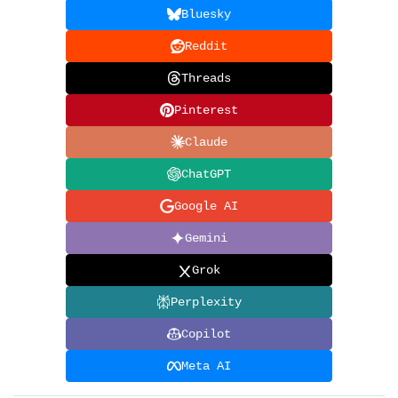
Bluesky
Reddit
Threads
Pinterest
Claude
ChatGPT
Google AI
Gemini
Grok
Perplexity
Copilot
Meta AI