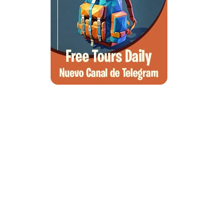
Qué ver en Tirana, la guía completa de la capital de Albania
Qué ver en Pedraza, la villa medieval que enamora a quien la pisa
Guía para viajar a las Islas Hébridas: Ruta, ferries y preparativos
Que ver en Atenas, visitas que no te puedes perder
Morella, guía completa para planear tu escapada al Maestrazgo