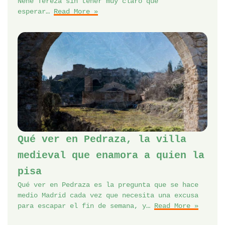
Nënë Tereza sin tener muy claro qué
esperar…
Read More »
Qué ver en Pedraza, la villa
medieval que enamora a quien la
pisa
Qué ver en Pedraza es la pregunta que se hace
medio Madrid cada vez que necesita una excusa
para escapar el fin de semana, y…
Read More »