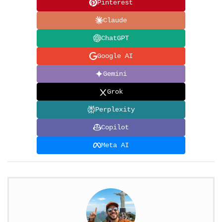
Pinterest
Claude
ChatGPT
Google AI
Gemini
Grok
Perplexity
Copilot
Meta AI