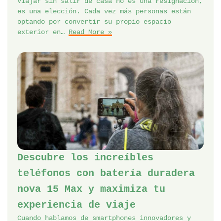
Viajar sin salir de casa no es una resignación,
es una elección. Cada vez más personas están
optando por convertir su propio espacio
exterior en…
Read More »
Descubre los increíbles
teléfonos con batería duradera
nova 15 Max y maximiza tu
experiencia de viaje
Cuando hablamos de smartphones innovadores y