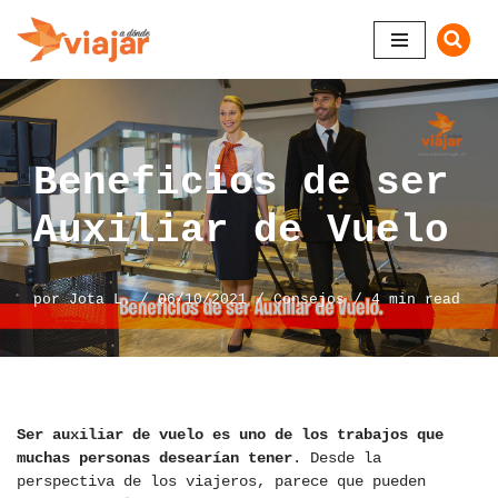
Saltar
al
contenido
Beneficios de ser
Auxiliar de Vuelo
por
Jota L.
06/10/2021
Consejos
4 min read
Ser auxiliar de vuelo es uno de los trabajos que
muchas personas desearían tener
. Desde la
perspectiva de los viajeros, parece que pueden