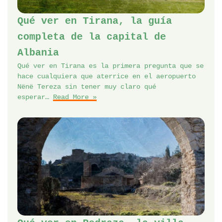
Qué ver en Tirana, la guía
completa de la capital de
Albania
Qué ver en Tirana es la primera pregunta que se
hace cualquiera que aterrice en el aeropuerto
Nënë Tereza sin tener muy claro qué
esperar…
Read More »