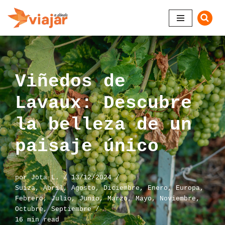
Saltar
al
contenido
Viñedos de
Lavaux: Descubre
la belleza de un
paisaje único
por
Jota L.
13/12/2024
Suiza
,
Abril
,
Agosto
,
Diciembre
,
Enero
,
Europa
,
Febrero
,
Julio
,
Junio
,
Marzo
,
Mayo
,
Noviembre
,
Octubre
,
Septiembre
16 min read