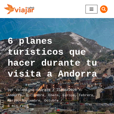
Saltar
al
contenido
6 planes
turísticos que
hacer durante tu
visita a Andorra
por
Valentina Andrade
23/04/2026
Andorra
,
Diciembre
,
Enero
,
Europa
,
Febrero
,
Marzo
,
Noviembre
,
Octubre
6 min read