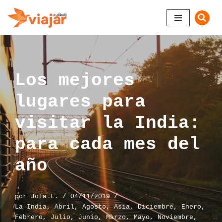
Saltar
al
contenido
Los mejores
lugares para
visitar la India:
para cada mes del
año
por
Jota L.
04/11/2019
La India
,
Abril
,
Agosto
,
Asia
,
Diciembre
,
Enero
,
Febrero
,
Julio
,
Junio
,
Marzo
,
Mayo
,
Noviembre
,