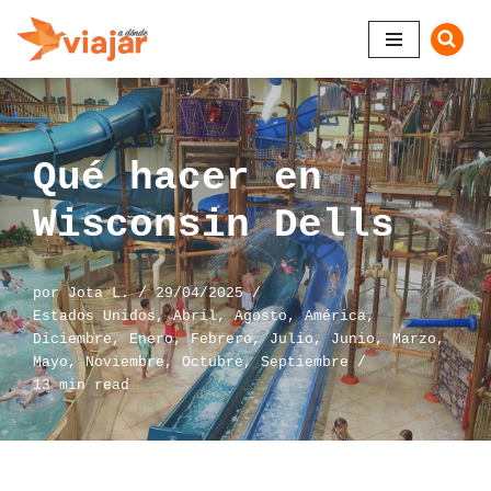
Saltar
al
contenido
Qué hacer en
Wisconsin Dells
por
Jota L.
29/04/2025
Estados Unidos
,
Abril
,
Agosto
,
América
,
Diciembre
,
Enero
,
Febrero
,
Julio
,
Junio
,
Marzo
,
Mayo
,
Noviembre
,
Octubre
,
Septiembre
13 min read