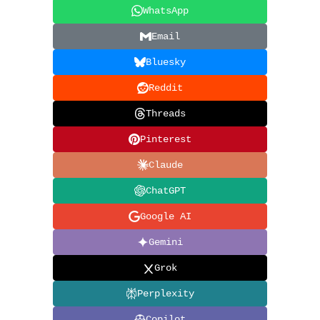
WhatsApp
Email
Bluesky
Reddit
Threads
Pinterest
Claude
ChatGPT
Google AI
Gemini
Grok
Perplexity
Copilot