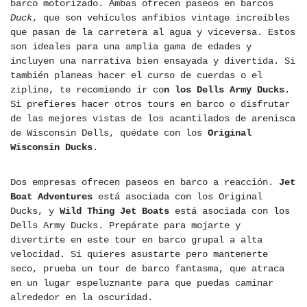
barco motorizado. Ambas ofrecen paseos en barcos
Duck
, que son vehículos anfibios vintage increíbles
que pasan de la carretera al agua y viceversa. Estos
son ideales para una amplia gama de edades y
incluyen una narrativa bien ensayada y divertida. Si
también planeas hacer el curso de cuerdas o el
zipline, te recomiendo ir co
n los Dells Army Ducks
.
Si prefieres hacer otros tours en barco o disfrutar
de las mejores vistas de los acantilados de arenisca
de Wisconsin Dells, quédate con los
Original
Wisconsin Ducks
.
Dos empresas ofrecen paseos en barco a reacción.
Jet
Boat Adventures
está asociada con los Original
Ducks, y
Wild Thing Jet Boats
está asociada con los
Dells Army Ducks. Prepárate para mojarte y
divertirte en este tour en barco grupal a alta
velocidad. Si quieres asustarte pero mantenerte
seco, prueba un tour de barco fantasma, que atraca
en un lugar espeluznante para que puedas caminar
alrededor en la oscuridad.