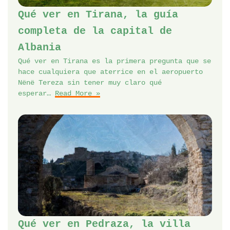
Qué ver en Tirana, la guía
completa de la capital de
Albania
Qué ver en Tirana es la primera pregunta que se
hace cualquiera que aterrice en el aeropuerto
Nënë Tereza sin tener muy claro qué
esperar…
Read More »
Qué ver en Pedraza, la villa