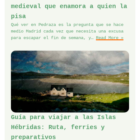
medieval que enamora a quien la
pisa
Qué ver en Pedraza es la pregunta que se hace
medio Madrid cada vez que necesita una excusa
para escapar el fin de semana, y…
Read More »
Guía para viajar a las Islas
Hébridas: Ruta, ferries y
preparativos