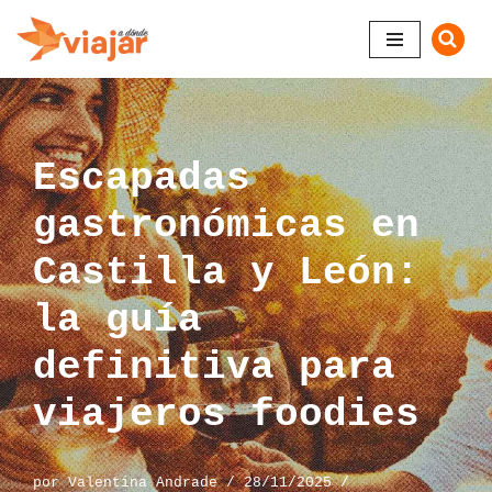
Saltar
al
contenido
Escapadas
gastronómicas en
Castilla y León:
la guía
definitiva para
viajeros foodies
por
Valentina Andrade
28/11/2025