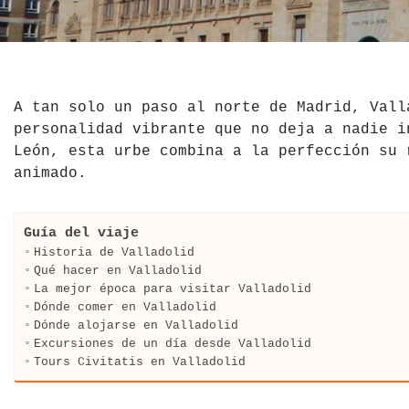
El Salvador
Jordania
Croacia
Estados Unidos
Kazajistán
Dinamarca
Hawái
La India
Escocia
A tan solo un paso al norte de Madrid, Vall
personalidad vibrante que no deja a nadie i
México
Madagascar
Eslovenia
León, esta urbe combina a la perfección su 
animado.
Nicaragua
Malasia
España
Paraguay
Maldivas
Finlandia
Guía del viaje
Historia de Valladolid
Perú
Mongolia
Francia
Qué hacer en Valladolid
La mejor época para visitar Valladolid
Dónde comer en Valladolid
República Dominicana
Nepal
Grecia
Dónde alojarse en Valladolid
Excursiones de un día desde Valladolid
Venezuela
Qatar
Hungría
Tours Civitatis en Valladolid
Tailandia
Inglaterra