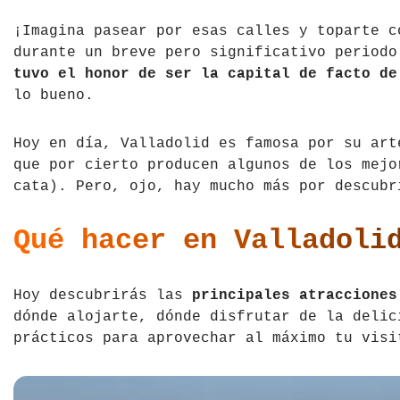
República Checa
¡Imagina pasear por esas calles y toparte c
durante un breve pero significativo period
Rusia
tuvo el honor de ser la capital de facto de
lo bueno.
Serbia
Hoy en día, Valladolid es famosa por su art
Suecia
que por cierto producen algunos de los mejo
cata). Pero, ojo, hay mucho más por descubr
Suiza
Turquía
Qué hacer en Valladoli
Ucrania
Hoy descubrirás las
principales atracciones
dónde alojarte, dónde disfrutar de la delic
prácticos para aprovechar al máximo tu visi