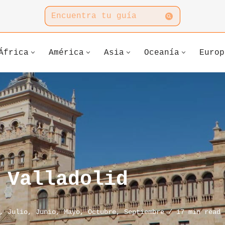
África
América
Asia
Oceanía
Europ
 Valladolid
,
Julio
,
Junio
,
Mayo
,
Octubre
,
Septiembre
17 min read