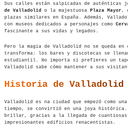
Sus calles están salpicadas de auténticas 
Tíbet
Irlanda
de Valladolid
o la majestuosa
Plaza Mayor
, 
plazas similares en España. Además, Vallado
Vietnam
Islandia
con museos dedicados a personajes como
Cerv
fascinante a sus vidas y legados.
Italia
Pero la magia de Valladolid no se queda en 
Letonia
transforma: los bares y discotecas se llena
Liechtenstein
estudiantil. No importa si prefieres un tap
Valladolid sabe cómo mantener a sus visitan
Macedonia del Norte
Historia de Valladolid
Noruega
País de Gales
Valladolid es na ciudad que empezó como una
tiempo, se convirtió en una joya histórica.
Portugal
brillar, gracias a la llegada de cuantiosas
impresionantes edificios renacentistas.
Polonia