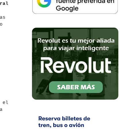
ral
as
o
 el
a