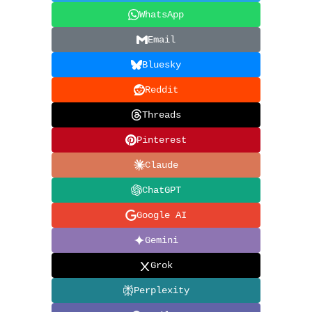
WhatsApp
Email
Bluesky
Reddit
Threads
Pinterest
Claude
ChatGPT
Google AI
Gemini
Grok
Perplexity