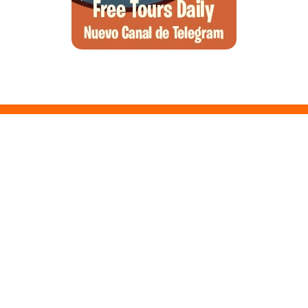
Santa Ponsa, el arte de la desconexión y el wellness en el suroeste
de Mallorca
Qué ver en Tirana, la guía completa de la capital de Albania
Qué ver en Pedraza, la villa medieval que enamora a quien la pisa
Guía para viajar a las Islas Hébridas: Ruta, ferries y preparativos
Que ver en Atenas, visitas que no te puedes perder