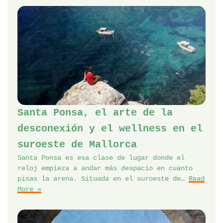
Santa Ponsa, el arte de la
desconexión y el wellness en el
suroeste de Mallorca
Santa Ponsa es esa clase de lugar donde el
reloj empieza a andar más despacio en cuanto
pisas la arena. Situada en el suroeste de…
Read
More »