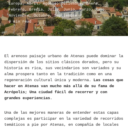
Europa
,
Abril
,
Agosto
,
Diciembre
,
Enero
,
Febrero
,
Grecia
,
Julio
,
Junio
,
Marzo
,
Mayo
,
Noviembre
,
Octubre
,
Septiembre
9 min read
El arenoso paisaje urbano de Atenas puede dominar la
dispersión de los sitios clásicos dorados, pero su
historia es rica, sus vecindarios son variados y su
alma prospera tanto en la tradición como en una
regeneración cultural única y moderna.
Las cosas que
hacer en Atenas van mucho más allá de su fama de
Acrópolis; Una ciudad fácil de recorrer y con
grandes experiencias
.
Una de las mejores maneras de entender estas capas
complejas es participar en la variedad de recorridos
temáticos a pie por Atenas, en compañía de locales