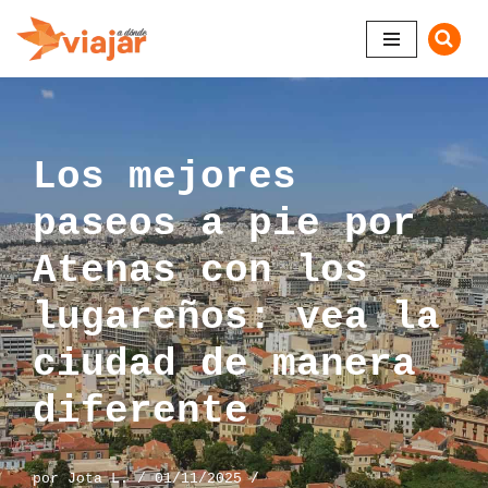
Saltar
al
contenido
Los mejores
paseos a pie por
Atenas con los
lugareños: vea la
ciudad de manera
diferente
por
Jota L.
01/11/2025