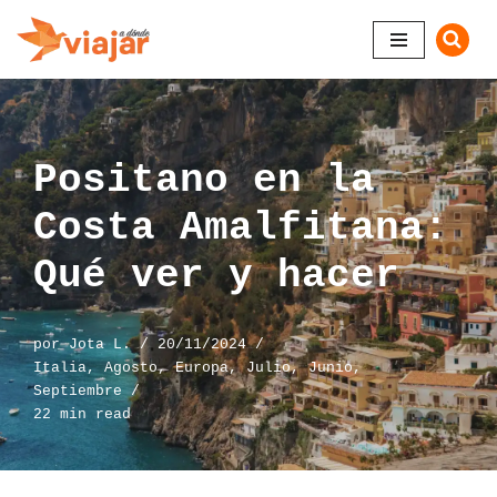
Saltar
al
contenido
Positano en la
Costa Amalfitana:
Qué ver y hacer
por
Jota L.
20/11/2024
Italia
,
Agosto
,
Europa
,
Julio
,
Junio
,
Septiembre
22 min read