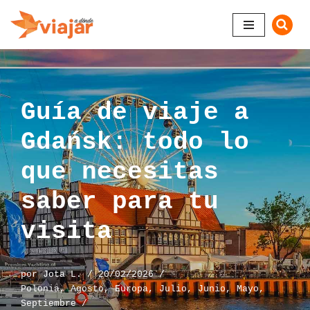
Saltar
al
contenido
Guía de viaje a
Gdańsk: todo lo
que necesitas
saber para tu
visita
por
Jota L.
20/02/2026
Polonia
,
Agosto
,
Europa
,
Julio
,
Junio
,
Mayo
,
Septiembre