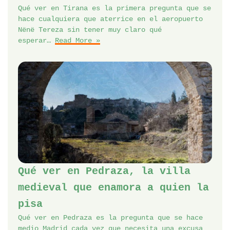
Qué ver en Tirana es la primera pregunta que se
hace cualquiera que aterrice en el aeropuerto
Nënë Tereza sin tener muy claro qué
esperar…
Read More »
Qué ver en Pedraza, la villa
medieval que enamora a quien la
pisa
Qué ver en Pedraza es la pregunta que se hace
medio Madrid cada vez que necesita una excusa