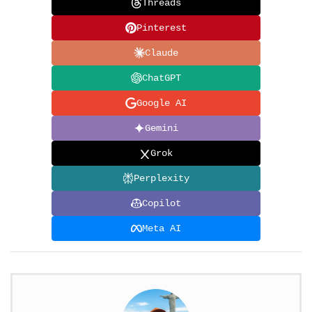
Threads
Pinterest
Claude
ChatGPT
Google AI
Gemini
Grok
Perplexity
Copilot
Meta AI