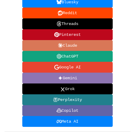
Bluesky
Reddit
Threads
Pinterest
Claude
ChatGPT
Google AI
Gemini
Grok
Perplexity
Copilot
Meta AI