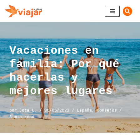
Saltar
al
contenido
Vacaciones en
familia: Por qué
hacerlas y
mejores lugares
por
Jota L.
30/05/2023
España
,
Consejos
5 min read