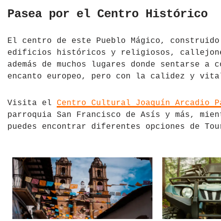
Pasea por el Centro Histórico
República Checa
Rusia
El centro de este Pueblo Mágico, construido
edificios históricos y religiosos, callejon
Serbia
además de muchos lugares donde sentarse a c
encanto europeo, pero con la calidez y vita
Suecia
Visita el
Centro Cultural Joaquín Arcadio P
Suiza
parroquia San Francisco de Asís y más, mien
Turquía
puedes encontrar diferentes opciones de Tou
Ucrania