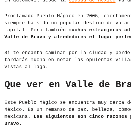
en automóvil desde la
Ciudad de México
ya un
Tíbet
Irlanda
Proclamado Pueblo Mágico en 2005, ciertamen
Vietnam
Islandia
siempre ha sido un popular destino de vacac
capital. Pero también
muchos extranjeros ad
Italia
Valle de Bravo y alrededores el lugar perfe
Letonia
Si te encanta caminar por la ciudad y perde
tardarás mucho en notar las opulentas villa
Liechtenstein
vistas al lago.
Macedonia del Norte
Que ver en Valle de Br
Noruega
País de Gales
Este Pueblo Mágico se encuentra muy cerca d
México. Es un remanso de paz, belleza, cómo
Portugal
mexicana.
Las siguientes son cinco razones 
Bravo
.
Polonia