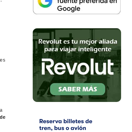
.
es
a
de