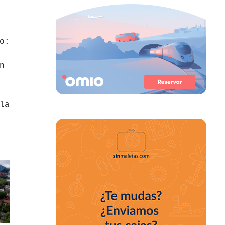
o:
n
la