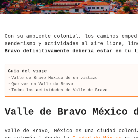
El Salvador
Jordania
Croacia
Estados Unidos
Kazajistán
Dinamarca
Hawái
La India
Escocia
Con su ambiente colonial, los caminos emped
senderismo y actividades al aire libre, li
México
Madagascar
Eslovenia
Bravo definitivamente debería estar en tu l
Nicaragua
Malasia
España
Guía del viaje
Paraguay
Maldivas
Finlandia
Valle de Bravo México de un vistazo
Que ver en Valle de Bravo
Todas las actividades de Valle de Bravo
Perú
Mongolia
Francia
República Dominicana
Nepal
Grecia
Valle de Bravo México 
Venezuela
Qatar
Hungría
Valle de Bravo, México es una ciudad coloni
Tailandia
Inglaterra