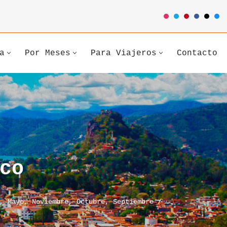
a
Por Meses
Para Viajeros
Contacto
co
,
Mayo
,
Noviembre
,
Octubre
,
Septiembre