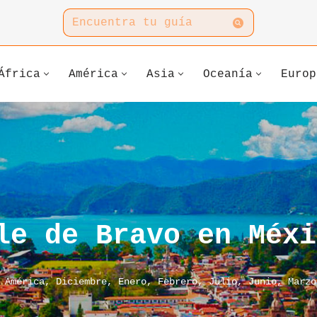
África
América
Asia
Oceanía
Europ
le de Bravo en Méxi
,
América
,
Diciembre
,
Enero
,
Febrero
,
Julio
,
Junio
,
Marzo