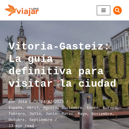
Saltar
al
contenido
Vitoria-Gasteiz:
La guía
definitiva para
visitar la ciudad
por
Jota L.
24/02/2025
España
,
Abril
,
Agosto
,
Diciembre
,
Enero
,
Europa
,
Febrero
,
Julio
,
Junio
,
Marzo
,
Mayo
,
Noviembre
,
Octubre
,
Septiembre
13 min read