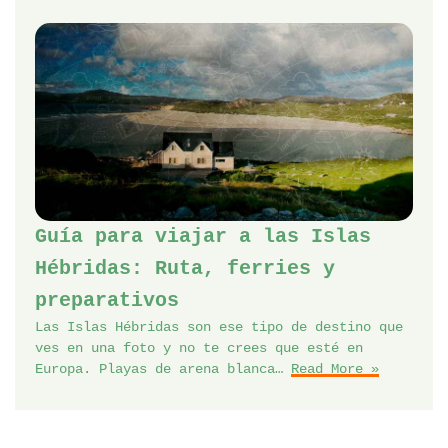
Guía para viajar a las Islas
Hébridas: Ruta, ferries y
preparativos
Las Islas Hébridas son ese tipo de destino que
ves en una foto y no te crees que esté en
Europa. Playas de arena blanca…
Read More »