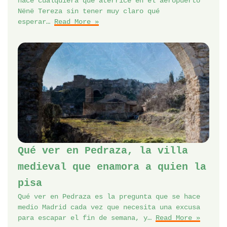
hace cualquiera que aterrice en el aeropuerto
Nënë Tereza sin tener muy claro qué
esperar…
Read More »
Qué ver en Pedraza, la villa
medieval que enamora a quien la
pisa
Qué ver en Pedraza es la pregunta que se hace
medio Madrid cada vez que necesita una excusa
para escapar el fin de semana, y…
Read More »