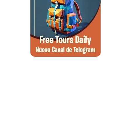
Qué ver en Tirana, la guía completa de la capital de Albania
Qué ver en Pedraza, la villa medieval que enamora a quien la pisa
Guía para viajar a las Islas Hébridas: Ruta, ferries y preparativos
Que ver en Atenas, visitas que no te puedes perder
Morella, guía completa para planear tu escapada al Maestrazgo