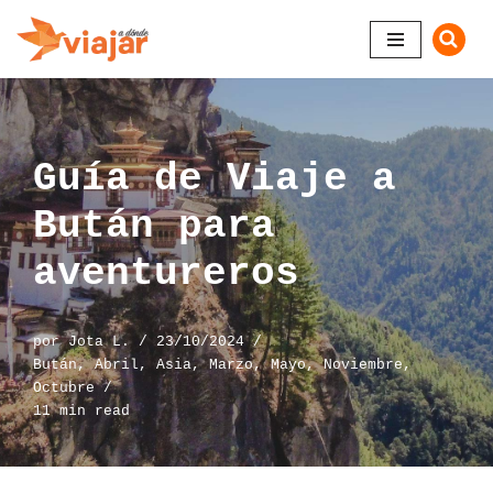
Saltar
al
contenido
Guía de Viaje a
Bután para
aventureros
por
Jota L.
23/10/2024
Bután
,
Abril
,
Asia
,
Marzo
,
Mayo
,
Noviembre
,
Octubre
11 min read