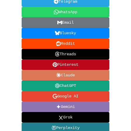
Telegram
WhatsApp
Email
Bluesky
Reddit
Threads
Pinterest
Claude
ChatGPT
Google AI
Gemini
Grok
Perplexity