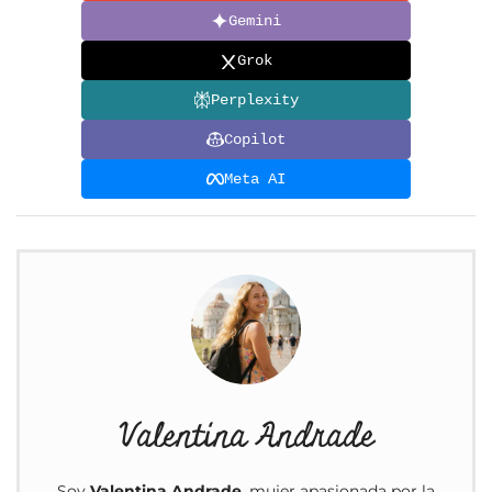
Gemini
Grok
Perplexity
Copilot
Meta AI
Valentina Andrade
Soy
Valentina Andrade
, mujer apasionada por la