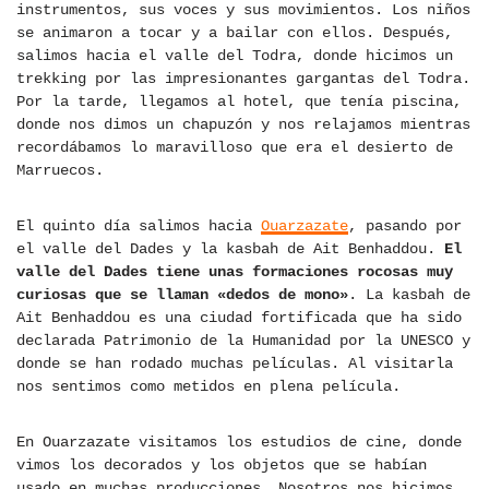
instrumentos, sus voces y sus movimientos. Los niños
se animaron a tocar y a bailar con ellos. Después,
salimos hacia el valle del Todra, donde hicimos un
trekking por las impresionantes gargantas del Todra.
Por la tarde, llegamos al hotel, que tenía piscina,
donde nos dimos un chapuzón y nos relajamos mientras
recordábamos lo maravilloso que era el desierto de
Marruecos.
El quinto día salimos hacia
Ouarzazate
, pasando por
el valle del Dades y la kasbah de Ait Benhaddou.
El
valle del Dades tiene unas formaciones rocosas muy
curiosas que se llaman «dedos de mono»
. La kasbah de
Ait Benhaddou es una ciudad fortificada que ha sido
declarada Patrimonio de la Humanidad por la UNESCO y
donde se han rodado muchas películas. Al visitarla
nos sentimos como metidos en plena película.
En Ouarzazate visitamos los estudios de cine, donde
vimos los decorados y los objetos que se habían
usado en muchas producciones. Nosotros nos hicimos