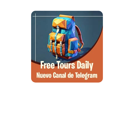
Qué ver en Tirana, la guía completa de la capital de Albania
Qué ver en Pedraza, la villa medieval que enamora a quien la pisa
Guía para viajar a las Islas Hébridas: Ruta, ferries y preparativos