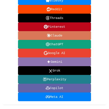
Bluesky
Reddit
Threads
Pinterest
Claude
ChatGPT
Google AI
Gemini
Grok
Perplexity
Copilot
Meta AI