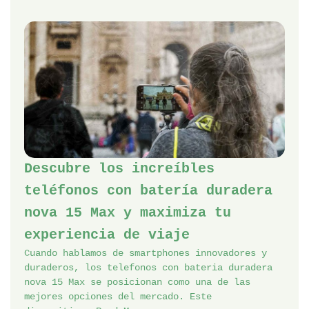
Descubre los increíbles
teléfonos con batería duradera
nova 15 Max y maximiza tu
experiencia de viaje
Cuando hablamos de smartphones innovadores y
duraderos, los telefonos con bateria duradera
nova 15 Max se posicionan como una de las
mejores opciones del mercado. Este