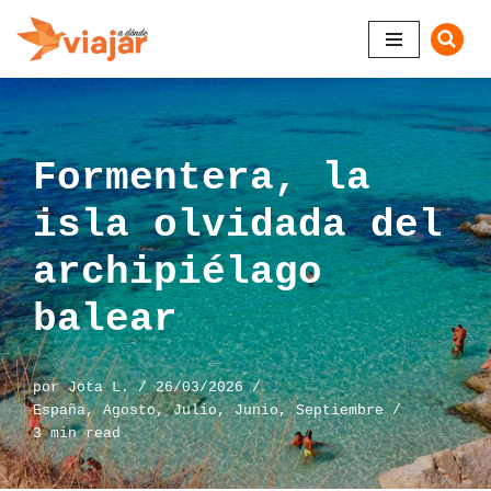
Saltar
al
contenido
Formentera, la
isla olvidada del
archipiélago
balear
por
Jota L.
26/03/2026
España
,
Agosto
,
Julio
,
Junio
,
Septiembre
3 min read