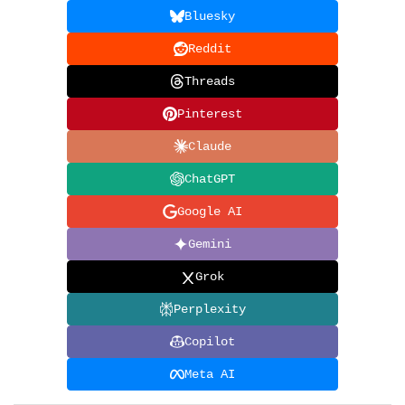
Bluesky
Reddit
Threads
Pinterest
Claude
ChatGPT
Google AI
Gemini
Grok
Perplexity
Copilot
Meta AI