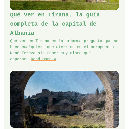
Qué ver en Tirana, la guía
completa de la capital de
Albania
Qué ver en Tirana es la primera pregunta que se
hace cualquiera que aterrice en el aeropuerto
Nënë Tereza sin tener muy claro qué
esperar…
Read More »