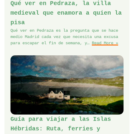
Qué ver en Pedraza, la villa
medieval que enamora a quien la
pisa
Qué ver en Pedraza es la pregunta que se hace
medio Madrid cada vez que necesita una excusa
para escapar el fin de semana, y…
Read More »
Guía para viajar a las Islas
Hébridas: Ruta, ferries y