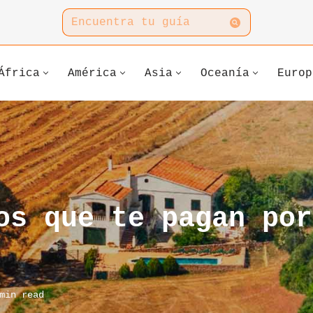
África
América
Asia
Oceanía
Europ
os que te pagan por
min read