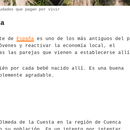
udades que pagan por vivir
ña
ste de
España
es uno de los más antiguos del p
óvenes y reactivar la economía local, el
as las parejas que vienen a establecerse allí
ién por cada bebé nacido allí. Es una buena
blemente agradable.
Olmeda de la Cuesta en la región de Cuenca
n su población. En un intento por intentar