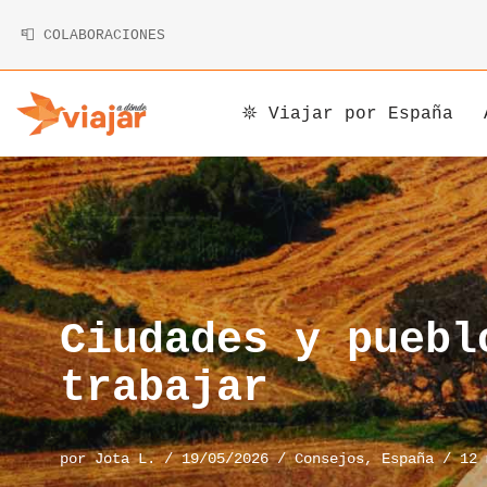
📮 COLABORACIONES
Saltar
al
contenido
𖤓 Viajar por España
Argentina
Armenia
Alemania
Bolivia
Camboya
Andorra
Brasil
China
Austria
Canadá
Corea
Bélgica
Ciudades y puebl
Chile
Indonesia
Bosnia y Herzegovina
trabajar
Costa Rica
Irán
Bulgaria
por
Jota L.
19/05/2026
Consejos
,
España
12 
Cuba
Japón
Chipre