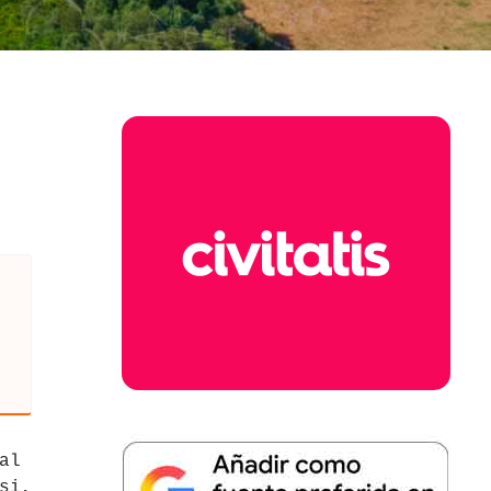
al
si,