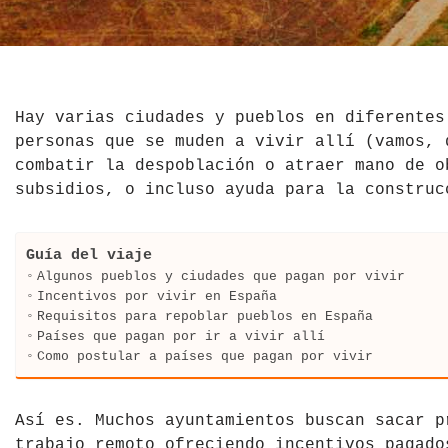
El Salvador
Jordania
Croacia
Estados Unidos
Kazajistán
Dinamarca
Hawái
La India
Escocia
Hay varias ciudades y pueblos en diferentes
personas que se muden a vivir allí (vamos,
México
Madagascar
Eslovenia
combatir la despoblación o atraer mano de o
subsidios, o incluso ayuda para la construc
Nicaragua
Malasia
España
Paraguay
Maldivas
Finlandia
Guía del viaje
Algunos pueblos y ciudades que pagan por vivir
Perú
Mongolia
Francia
Incentivos por vivir en España
Requisitos para repoblar pueblos en España
Países que pagan por ir a vivir allí
República Dominicana
Nepal
Grecia
Como postular a países que pagan por vivir
Venezuela
Qatar
Hungría
Así es. Muchos ayuntamientos buscan sacar p
Tailandia
Inglaterra
trabajo remoto ofreciendo incentivos pagado