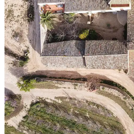
República Checa
Rusia
Serbia
Suecia
Suiza
Turquía
Ucrania