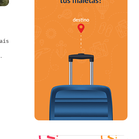
aís
.