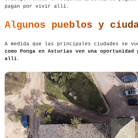
pagan por vivir allí.
Tíbet
Irlanda
Algunos pueblos y ciud
Vietnam
Islandia
Italia
A medida que las principales ciudades se v
Letonia
como Ponga en Asturias ven una oportunidad 
allí
.
Liechtenstein
Macedonia del Norte
Noruega
País de Gales
Portugal
Polonia